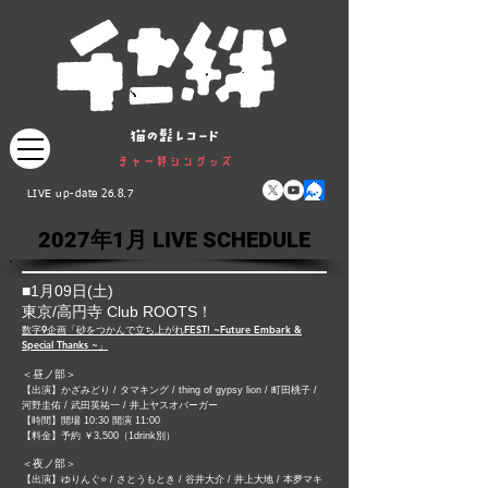
LIVE up-date 26.8.7
2027年1月 LIVE SCHEDULE
■1月09日(土)​
東京/高円寺 Club ROOTS！
数字9企画「砂をつかんで立ち上がれFEST! ~Future Embark &
Special Thanks ~」
＜昼ノ部＞
【出演】かざみどり / タマキング / thing of gypsy lion / 町田桃子 /
河野圭佑 / 武田英祐一 / 井上ヤスオバーガー
【時間】開場 10:30 開演 11:00
【料金】予約 ￥3,500（1drink別）
＜夜ノ部＞
【出演】ゆりんぐ⭐️ / さとうもとき / 谷井大介 / 井上大地 / 本夛マキ