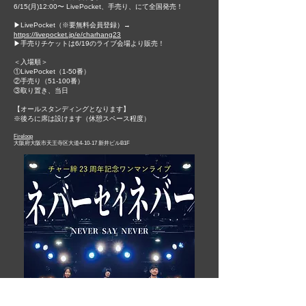
6/15(月)12:00〜 LivePocket、手売り、にて全国発売！
▶︎LivePocket（※要無料会員登録）→
https://livepocket.jp/e/charhang23
▶︎手売りチケットは6/19のライブ会場より販売！
＜入場順＞
①LivePocket（1-50番）
②手売り（51-100番）
③取り置き、当日
【オールスタンディングとなります】
※後ろに席は設けます（休憩スペース程度）
Fireloop
大阪府大阪市天王寺区大道4-10-17 新井ビルB1F