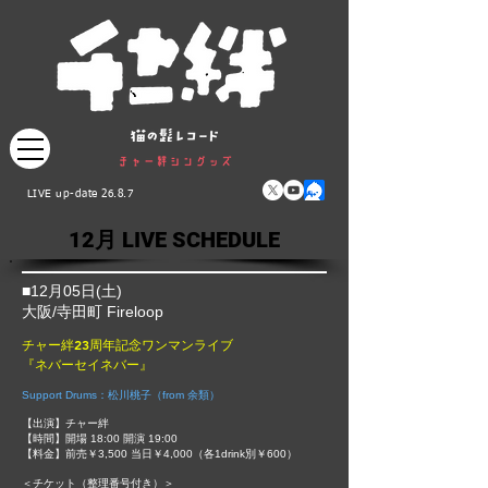
LIVE up-date 26.8.7
12月 LIVE SCHEDULE
■12月05日(土)​
大阪/寺田町 Fireloop
チャー絆23周年記念ワンマンライブ
『ネバーセイネバー』
Support Drums：松川桃子（from 余類）
【出演】チャー絆
【時間】開場 18:00 開演 19:00
【料金】前売￥3,500 当日￥4,000（各1drink別￥600）
​＜チケット（整理番号付き）＞