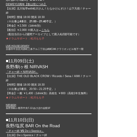
DEWEY13周年【歌は世につれ】
【出演】北川知早with松川さん / たなかけんすけ / 山下凡情 / チャー
絆
【時間】開場 18
:00 開演
18
:30
​（※出番は4番目、21:00～21:40予定。）
【料金】
￥2,500（1drink別）
【配信】￥2,000 ※購入は→
こちら
（配信当日から2週間アーカイブとして購入&試聴可能です）
★ドラムサポート：松川もも子
LIVE HOUSE DEWEY
京都市中京区河原町三条下ル二丁目山崎町246 クラリオンビル地下一階
■11月09日(土)​
長野/駒ヶ根 NIRVASH
​「チャー絆 × NIRVASH」
【出演】THE OLD BLACK CROW / Ricordo / Sena / AIMI
/ チャー
絆
【時間】開場 18
:00 開演 18:30
​（※出番は5番目、20:50～21:25予定。）
【料金】一般 ￥1,400
（1drink別）
高校生 ￥800（高校1年生無料）
★ドラムサポート：松川もも子
NIRVASH
長野県駒ヶ根市中央7-13 あけぼの会館1F
■11月10日(日)​
長野/塩尻 BAR On the Road
「チャー絆 VS
」
De☆Spenice
【出演】De☆Spenice /
チャー絆