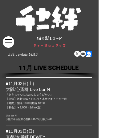
LIVE up-date 26.8.7
11月 LIVE SCHEDULE
■11
月02日(土)​
大阪/心斎橋 Live bar N
『あきちゃんのおたんじょうびかい』
【出演】河野圭佑 / のんぺ / 本夛マキ / チャー絆
【時間】開場 18:00 開演 18:30
【料金】￥3,000（1drink別）
L
ive bar N
大阪市中央区東心斎橋1-17-15 丸清ビル4F
■11月03日(日)​
京都/木屋町 DEWEY