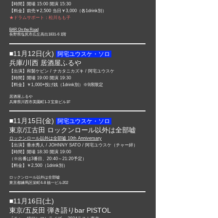
【時間】開場 15
:0
0 開演 15
:30
【料金】前売￥2,500 当日￥3,000（各1drink別）
★ドラムサポート：松川もも子
BAR On the Road
長野県塩尻市広丘高出1831-6 1階
■11月12日(火)​
阿
宅ユウスケ・ソロ
兵庫/川西 居酒屋ふるや
【出演】和製ケビン / ナカタニカズキ / 阿宅ユウスケ
【時間】開場 19:00 開演 19:30
【料金】￥1,000+投げ銭（1drink別）※9席限定
居酒屋ふるや
兵庫県川西市美園町1-3 宝泉ビル1F
■11月15日(金)​
阿
宅ユウスケ・ソロ
東京/江古田 ロックンロー
ル以外は全部嘘
ロックンロール以外は全部嘘 10th Anniversary
【出演】垂水秀人 / JOHNNY SATO / 阿宅ユウスケ（チャー絆）
【時間】開場 18:30 開演 19:00
​（※出番は3番目、20:40～21:20予定）
【料金】￥2,500（1drink別）
ロックンロール以外は全部嘘
東京都練馬区栄町4-8 福一ビル202
■11
月16日(土)​
東京/五反田 弾き語りbar PISTOL