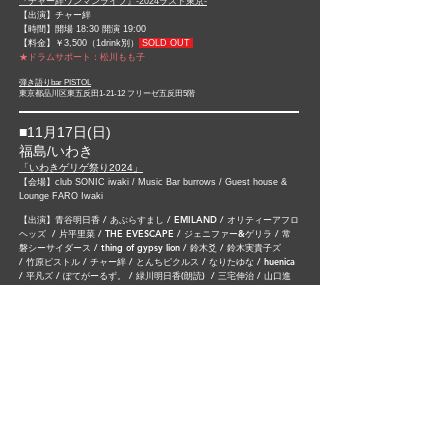
『チャー絆ワンマンライブ』-2024ラスト東京-
【出演】チャー絆
【時間】開場 18:30 開演 19:00
【料金】￥3,500（1drink別）
SOLD OUT
★ドラムサポート：松川もも子
弾き語りbar PISTOL
東京都品川区東五反田1-21-12 フリーゼ五反田5階
■11月17日(日)​
福島/いわき
「いわきゲリゲ祭り2024」
【会場】club SONIC iwaki / Music Bar burrows / Guest house &
Lounge FARO Iwaki
青谷明日香 /
あぶらすまし /
EMILAND /
オリティーアフロ
【出演】
ヘッズ /
片平里菜 /
THE EVESCAPE /
ジェニファー&ゲリラ /
常
磐シーサイダース /
thing of gypsy lion /
鈴木爻 /
鈴木実貴子ズ
/
竹原ピストル /
チャー絆 /
とんちピクルス /
なりたゆな /
huenica
/
平凡ズ /
ぽてがーるず。 /
緑川明日香(朗読) /
三宅伸治 /
山口進
(夜ハ短シ) /
young donuts /
Juni.&アベマンセイ /
吉田チキン /
四
畳半プリン /
りょうすけ
【時間】
10:00-20:30
【料金】前売/当日 ￥4,000（ドリンク代600円別）​
※3会場共通チケット
※前売チケット購入はオリジナルグッズ付き
※高校生以下無料
チャー絆の出演は、club SONIC iwaki【17:20～17:50】
※
タイムテーブルはこちら
★ドラムサポート：松川もも子