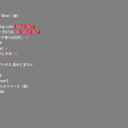
e West（昼）
ng cafe
SOLD OUT
PISTOL
★
SOLD OUT
リゲ祭り2025」
★
や
ar
★
ひじラボ-
★
ブハウス 森のくまさん
家
eetZ
パレスリゾート（昼）
AN