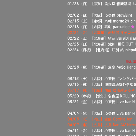
01/26（日）【滋賀】浜大津 音楽酒場
02/02（日）【大阪】心斎橋 SlowBird
02/15（土）【京都】八幡 momo29 dini
02/16（日）【大阪】扇町 para-dice
★
02/21（金）【北海道】岩見沢 マヤコー
02/22（土）【北海道】留萌 Bar&Dinin
02/23（日）【北海道】滝川 HIDE OUT 
02/24（月祝）【北海道】江別 Musicpub t
02/26（水）【北海道】室蘭 PUB ROCK
02/27（木）【北海道】札幌 LOG
※出
02/28（金）【北海道】恵庭 Mojo Hand
​03/15（土）【大阪】心斎橋「ソングバ
03/16（日）【大阪】服部緑地野外音楽
03/17（月）【兵庫】川西 居酒屋ふるや
03/20（木祝）【愛知】名古屋 ROLLING
03/21（金）【大阪】心斎橋 Live bar N
04/04（金）【大阪】心斎橋 Live bar N
04/08（火）【岡山】倉敷 Cookie Jar
04/09（水）【広島】広島 Bar AM.hiros
04/11（金）【大阪】心斎橋 Live bar N