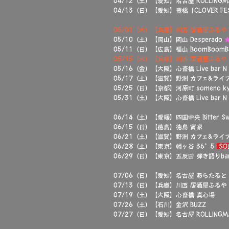
04/12（土）【愛知】名古屋 ROLLINGM
04/13（日）【愛知】豊橋「CLOVER FES
05/01（木）【兵庫】川西 居酒屋ふるや
05/10（土）【岡山】岡山 Desperado
05/11（日）【広島】福山 BoomBoomB
05/15（木）【兵庫】川西 居酒屋ふるや
05/16（金）【大阪】心斎橋 Live bar N
05/17（土）【滋賀】野洲 カフェ&ライ
05/25（日）【京都】河原町 someno ky
05/31（土）【大阪】心斎橋 Live bar N
06/14（土）【愛媛】四国中央 Bitter Sw
06/15（日）【徳島】徳島 寅家
06/21（土）【滋賀】野洲 カフェ&ラ
06/28（土）【東京】幡ヶ谷 36°5
SO
06/29（日）【東京】五反田 弾き語りbar
07/06（日）【愛知】名古屋 あらたると
07/13（日）【兵庫】川西 居酒屋ふるや
07/19（土）【大阪】心斎橋 真心場
07/26（土）【石川】金沢 BUZZ
07/27（日）【愛知】名古屋 ROLLING