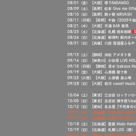
08/01（金）【大阪】堺 FANDANGO
08/09（土）【長野】松本 Give me little
08/10（日）【長野】駒ヶ根 NIRVASH
08/11（月祝）【長野】千曲「2025千
08/21（木）【大阪】天満 BAR 寅馬
08/23（土）【北海道】札幌 岩本珈琲
S
​08/24（日）【北海道】新得町 新内ホー
08/31（日）【兵庫】川西 居酒屋ふるや
09/13（土）【静岡】浜松 アメオト舎
09/14（日）【神奈川】小田原 LIVE HO
09/15（月祝）【静岡】清水 Izakaya Mot
09/19（金）【大阪】心斎橋 歌う魚
09/23（火祝）【大阪】心斎橋 真心場
09/28（日）【大阪】枚方 sweet music
10/04（土）【東京】江古田 ロックン
10/05（日）【東京】五反田 弾き語りbar P
10/12（日）【愛知】名古屋「不死身の
10/15（水）【北海道】江別 Musicpub tu
10/17（金）【北海道】室蘭 PUB ROCK
10/18（土）【北海道】恵庭 Mojo Han
10/19（日）【北海道】札幌 LOG（昼）
10/24（金）【愛知】名古屋 ROLLINGM