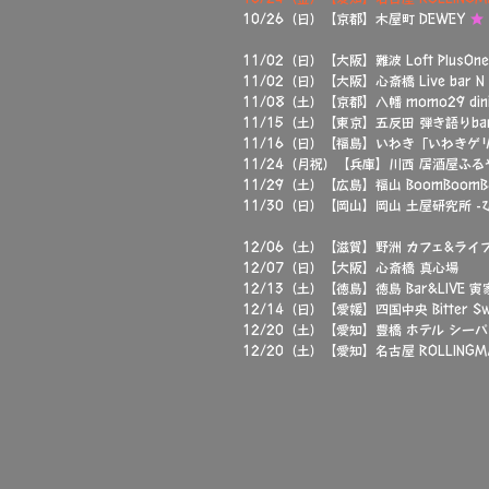
10/26（日）【京都】木屋町 DEWEY
★
11/02（日）【大阪】難波 Loft PlusOn
11/02（日）【大阪】心斎橋 Live bar N
11/08（土）【京都】八幡 momo29 dini
11/15（土）【東京】五反田 弾き語りbar 
11/16（日）【福島】いわき「いわきゲ
11/24（月祝）【兵庫】川西 居酒屋ふる
11/29（土）【広島】福山 BoomBoomB
11/30（日）【岡山】岡山 土屋研究所 -
12/06（土）【滋賀】野洲 カフェ&ライ
12/07（日）【大阪】心斎橋 真心場
12/13（土）【徳島】徳島 Bar&LIVE 寅
12/14（日）【愛媛】四国中央 Bitter Sw
12/20（土）【愛知】豊橋 ホテル シー
12/20（土）【愛知】名古屋 ROLLINGM