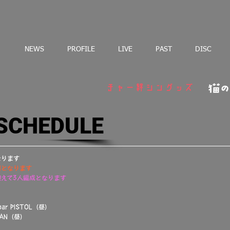
NEWS
PROFILE
LIVE
PAST
DISC
 SCHEDULE
なります
演となります
えて3人編成となります
r PISTOL（昼）
MAN（昼）