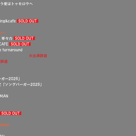
 もう愛はトゥモロウへ
ng&cafe
SOLD OUT
ヒー
g 等々力
SOLD OUT
CAFE
SOLD OUT
urnaround
 HOUSE ええねん
※出演辞退
演辞退
ーガー2025」
堂「ソングバーガー2025」
MAN
SOLD OUT
hima