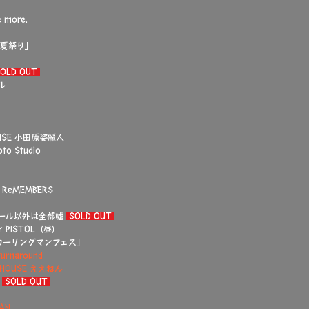
 more.
曲夏祭り」
OLD OUT
ル
USE 小田原姿麗人
o Studio
 ReMEMBERS
ロール以外は全部嘘
SOLD OUT
ISTOL（昼）​​
ローリングマンフェス」
rnaround
 HOUSE ええねん
d
SOLD OUT
AN