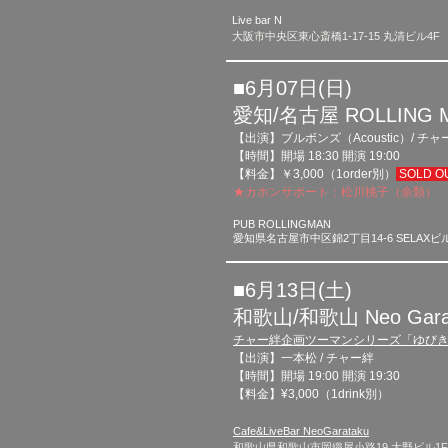
Live bar N
大阪市中央区東心斎橋1-17-15 丸清ビル4F
■6月07日(日)​
愛知/名古屋 ROLLING 
【出演】ブルボンズ（Acoustic）/ チャ
【時間】開場 18:30 開演 19:00
【料金】￥3,000（1order別）
SOLD O
★カホンサポート：松川桃子（余類）
PUB ROLLINGMAN
愛知県名古屋市中区錦2丁目14-6 SELAXビ
■6月13日(土)​
和歌山/和歌山 Neo Gara
チャー絆企画ツーマンシリーズ「ゆびきりげ
【
出演】一本松 / チャー絆
【時間】開場 19:00 開演 19:30
【料金】¥3,000（1drink
別）
Cafe&LiveBar NeoGarataku
和歌山県和歌山市岡織屋小路19 大野ビル1F