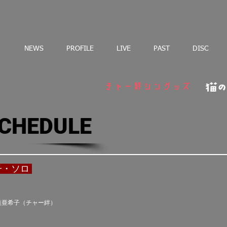
NEWS
PROFILE
LIVE
PAST
DISC
SCHEDULE
子
・ソロ
 繁道亜希子（チャー絆）