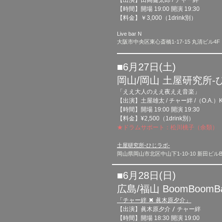
【出演】田高健太郎 / チャー絆
【時間】開場 19:00 開演 19:30
【料金】￥3,000（1drink別）
Live bar N
大阪市中央区東心斎橋1-17-15 丸清ビル4F
■6月27日(土)​
岡山/岡山 土屋研究所-
「ええ大人のええ夜ええ音楽」
【出演】土屋雄太 / チャー絆 /（O.A.）K
【時間】開場 19:00 開演 19:30
【料金】¥2,500
（1drink別
）
★ドラムサポート：松川桃子（余類）
土屋研究所-
ひじラボ-
岡山県岡山市北区中山下1-10-10 新田ビルB
■6月28日(日)​
広島/福山 BoomBoomB
「チャー絆 ✖︎ 眞木原夕介」
眞木原夕介 /
【出演】
チャー絆
【時間】開場 18:30 開演 19:00