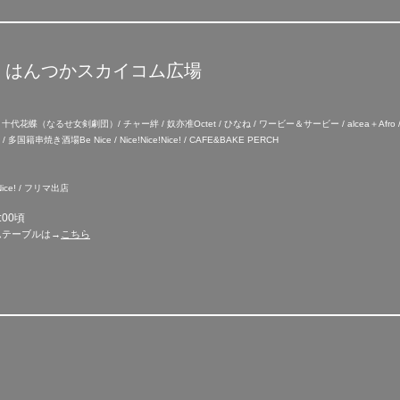
前 はんつかスカイコム広場
 十代花蝶（なるせ女剣劇団）/ チャー絆 / 奴亦准Octet / ひなね / ワービー＆サービー / alcea＋Afro
籍串焼き酒場Be Nice / Nice!Nice!Nice! / CAFE&BAKE PERCH
ce!Nice! / フリマ出店
:00頃
ムテーブルは→
こちら