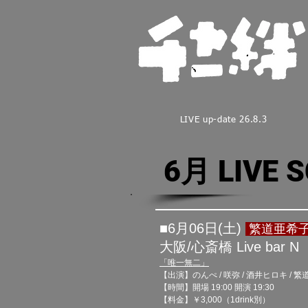
LIVE up-date 26.8.3
6月 LIVE 
■6月06日(土)​
繁道亜希
大阪/心斎橋 Live bar N
「唯一無二」
【出演】のんぺ / 咲弥 / 酒井ヒロキ /
【時間】開場 19:00 開演 19:30
【料金】￥3,000（1drink別）