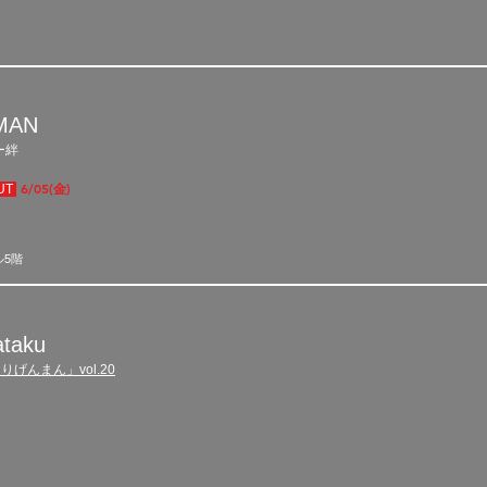
MAN
ー絆
6/05(金)
UT
ル5階
taku
んまん」vol.20