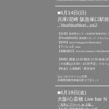
■6月14日(日)​
兵庫/尼崎 阪急塚口駅
「Nice!Nice!Nice!」vol.2
【出演】
新世界ホシヲ（JUNIOR BREATH）/
【Food&Drink】
路地裏スタンド スタんちゅ / 多国
【BAR】
Itami Tsukaguchi Bartenders
【アパレル】
cabo
【体験/縁日】
shot bar antbear / Nice!Ni
【時間】開場 12:00 開演 12:30 終演 18
​（※出番は14:00～14:30予定）
※タイ
【料金】入場無料・雨天決行
はんつかスカイコム広場
兵庫県尼崎市南塚口町２丁目１−２
■6月19日(金)​
大阪/心斎橋 Live bar N
「哀愁ビブラート in 大阪」