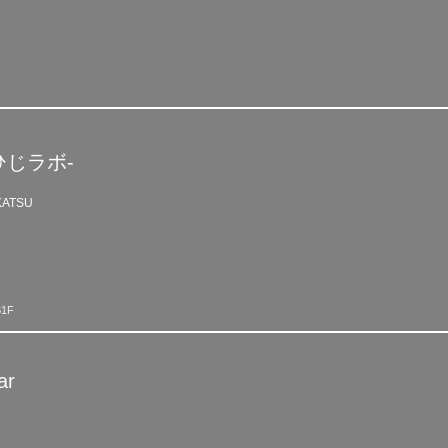
ひじラボ-
ATSU
1F
ar