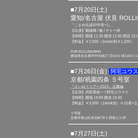
■7月20日(土)​
愛知/名古屋 伏見 ROLLI
『ごまめ生誕60年祭+1』
【出演】鶴瑞輝 / 敏 / チャー絆
【時間】開場 11:30 開演 12:00​ 閉店 15:
【料金】￥2,500（2order別￥1,200）
PUB ROLLINGMAN
愛知県名古屋市中区錦2丁目14-6 SELAXビル
■7月26日(金)​
阿
宅ユウ
京都/祇園四条 ５
号室
『えいゆうツアー
​2
024
』近畿編
【出演】武田英祐一 / 阿宅ユウスケ
【時間】開場 19:00 開演 19:30
【料金】￥3,000（1drink別）※10席
+立
５号室
京都市東山区末吉町78-1 西垣ビル3F
■7
月27日(土)​