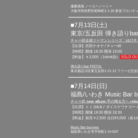
優勝酒場 ノーユーノーミー
大阪市阿倍野区昭和町2-1-26 新栄プロパテ
■7月13日(土)​
東京/五反田
​弾き語りbar
チャー絆企画ツーマンシリーズ「ゆびき
【出演】沢田ナオヤ /
チャー絆
【時間】開場 18
:3
0 開演 19
:00
【料金】￥3,000（1drink別）
SOLD O
弾き語りbar PISTOL
東京都品川区東五反田1-21-12 フリーゼ五反
■7月14日(日)​
福島/いわき
​Music Bar 
チャー絆 new album 手の鳴る方へ relea
トミヨ0.5 / ダイスケワナゴー /
【出演】
【時間】開場 18
:0
0 開演 18
:30
【料金】前売￥2,500 当日¥3,000（各1dr
Music Bar burrows
福島県いわき市平田町1-14-B1F