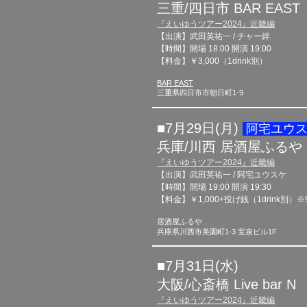
三重/四日市 BAR EAST
『えいゆうツアー
​2
024
』近畿編
【出演】武田英祐一 / チャー絆
【時間】開場 18:00 開演 19:00
【料金】￥3,000（1drink別）
BAR EAST
三重県四日市市朝日町1-9
■7月29日(月)​
阿
宅ユウ
兵庫/川西 居酒屋ふるや
『えいゆうツアー
​2
024
』近畿編
【出演】武田英祐一 / 阿宅ユウスケ
【時間】開場 19:00 開演 19:30
【料金】￥1,000+投げ銭（1drink別）※
居酒屋ふるや
兵庫県川西市美園町1-3 宝泉ビル1F
■7
月31日(水)​
大阪/心斎橋 Live bar N
『えいゆうツアー
​2
024
』近畿編