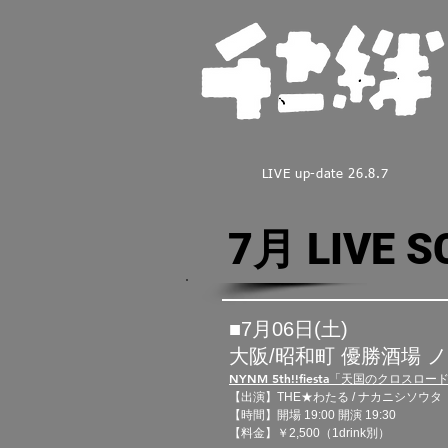
LIVE up-date 26.8.7
7月 LIVE S
■7月06日(土)​
大阪/昭和町 優勝酒場 
NYNM 5th!!fiesta「天国のクロスロード
【出演】THE★わたる / ナカニシソウタ（
【時間】開場 19
:00 開演 19
:30
【料金】￥2
,500（1drink別）