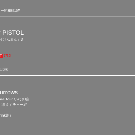
ィー昭和町10F
 PISTOL
りげんまん」3
UT
7/12
田5階
burrows
se tour いわき編
 凛音 / チャー絆
ink別
）