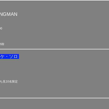
NGMAN
00
5階
スケ・ソロ
ち見10名
限定