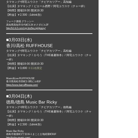
タマキング×阿宅ユウスケ「チビデカツアー」高知編
【出演】タマキング / ピエール西野 / 阿宅ユウスケ（チャー絆）
【時間】開場19:00 開演19:30
【料金】￥2,500（1drink別）
​フォーク酒場 グラッシー
高知県高知市廿代町3-24 オクダビル2F
http://k1.fc2.com/cgi-bin/hp.cgi/glassy/
■3月03日(水)​
香川/高松 RUFFHOUSE
タマキング×阿宅ユウスケ「チビデカツアー」高松編
【出演】タマキング / かろう（THE春夏秋冬）/ 阿宅ユウスケ（チャ
ー絆）
【時間】開場19:00 開演19:30
【料金】￥3,600
※11名限定
Music&Live RUFFHOUSE
香川県高松市田町2-3岡ビルB1F
https://www.barruffhouse.com/
■3月04日(木)​
徳島/徳島 Music Bar Ricky
タマキング×阿宅ユウスケ「チビデカツアー」徳島編
【出演】タマキング / かろう（THE春夏秋冬）/ 阿宅ユウスケ（チャ
ー絆）
【時間】開場19:00 開演19:30
【料金】￥2,500（1drink別）
Music Bar Ricky
徳島市籠屋町2丁目16-1 まこと土地紺屋町B1F
http://ricky-music.com/