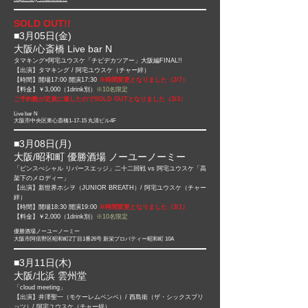
SOLD OUT!!
■3月05日(金)​
大阪/心斎橋 Live bar N
タマキング×阿宅ユウスケ「チビデカツアー」大阪編FINAL!!
【出演】タマキング /
阿宅ユウスケ（チャー絆）
【時間】開場17:00 開演17:30
※時間変更となりました（2/7）
【料金】￥3,000（1drink別）
※10名限定
ご予約数が定員に達したのでSOLD OUTとなりました（3/3）
Live bar N
大阪市中央区東心斎橋1-17-15 丸清ビル4F
■3月08日(月)​
大阪/昭和町 優勝酒場 ノーユーノーミー
「ピンスぺシャル リバースエッジ」二十二回戦 vs 阿宅ユウスケ「高
架下のメロディー」
【出演】新世界ホシヲ（JUNIOR BREATH）/
阿宅ユウスケ（チャー
絆）
【時間】開場18:30 開演19:00
※時間変更となりました（3/1）
【料金】￥2,000（1drink別）
※10名限定
優勝酒場ノーユーノーミー
大阪市阿倍野区昭和町2丁目1番26号 新栄プロパティー昭和町 10A
■3月11日(木)​
大阪/北浜 雲州堂
「cloud meeting」
【出演】井澤聖一（モケーレムベンベ）/ 西島衛（ザ・シックスブリ
ッツ）/ 阿宅ユウスケ（チャー絆）