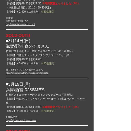
【時間】開場18:20 開演18:50
※時間変更となりました（3/1）
​（※出番は3番目、20:10～20:40予定）
【料金】￥2,400（1drink別）
※30名限定
雲州堂
大阪市北区菅原町7-2
http://www.iori-unshudo.com/
SOLD OUT!!
■3月14日(日)​
滋賀/野洲 森のくまさん
竹原ピストルとチャー絆とダイスケワナゴーの「西遊記」
【出演】竹原ピストル / ダイスケワナゴー /
チャー絆
【時間】開場18:30 開演19:00
【料金】￥3,000（1drink別）
※25名限定
カフェ&ライブハウス 森のくまさん
https://morikuma2764.wixsite.com/folkcafe
■3月15日(月)​
兵庫/西宮 RJ&BME'S
竹原ピストルとチャー絆とダイスケワナゴーの「西遊記」
【出演】竹原ピストル / ダイスケワナゴー / 阿宅ユウスケ（チャー
絆）
【時間】開場17:30 開演18:00
※時間変更となりました（3/5）
【料金】￥3,000（1drink別）
※20名限定
RJ&BME'S
https://rjbmes.wordpress.com/