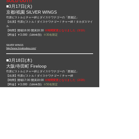
SOLD OUT!!
■3月17日(火)​
京都/祇園 SILVER WINGS
竹原ピストルとチャー絆とダイスケワナゴーの「西遊記」
【出演】竹原ピストル / ダイスケワナゴー /
チャー絆 / タカダスマイ
ル
【時間】開場18:00 開演18:30
※時間変更となりました（3/10）
【料金】￥3,000（1drink別）
※30名限定
SILVER WINGS
http://www.limekoubou.com/
■3月18日(木)​
大阪/寺田町 Fireloop
竹原ピストルとチャー絆とダイスケワナゴーの「西遊記」
【出演】竹原ピストル / ダイスケワナゴー /
チャー絆
【時間】開場17:00 開演18:00
※時間変更となりました（2/28）
【料金】￥3,000（1drink別）
※50名限定
Fireloop
http://fireloop.net/
SOLD OUT!!
■3月19日(金)​
大阪/北浜 雲州堂
竹原ピストルとチャー絆とダイスケワナゴーの「西遊記」
【出演】竹原ピストル / ダイスケワナゴー /
チャー絆
【時間】開場17:30 開演18:00
【料金】￥3,000（1drink別）
※30名限定