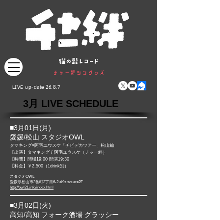
LIVE up-date 26.8.7
3月 LIVE SCHEDULE
■3月01日(月)​
愛媛/松山 スタジオOWL
タマキング×阿宅ユウスケ「チビデカツアー」松山編
【出演】タマキング / 阿宅ユウスケ（チャー絆）
【時間】開場19:00 開演19:30
【料金】￥2,500（1drink別）
スタジオOWL
愛媛県松山市3番町3丁目6-2 ab's square2F
http://owl21.info/index.html
■3月02日(火)​
高知/高知 フォーク酒場 グラッシー